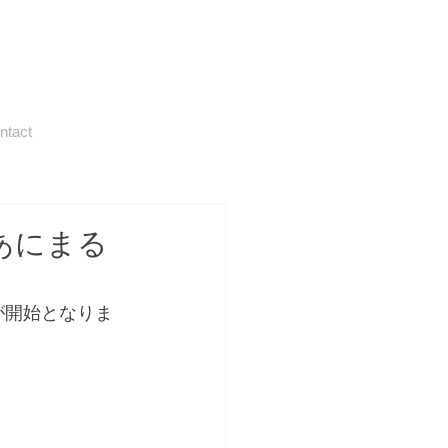
ntact
あにまる
が開始となりま