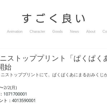
す ご く 良 い
Animation
Character
Goods
News
About
Co
ミニストッププリント「ぱくぱく
開始
ミニストッププリントにて、ぱくぱくあにまるおみくじ
2/2(月)
71700001 
：4013590001