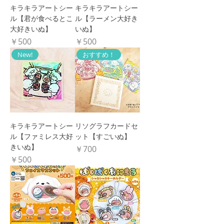
キラキラアートシー
キラキラアートシー
ル【君が食べるとこ
ル【ラーメン大好き
大好きいぬ】
いぬ】
価格
価格
￥500
￥500
New!
おすすめ！
キラキラアートシー
リソグラフカードセ
ル【ファミレス大好
ット【すごいぬ】
きいぬ】
価格
￥700
価格
￥500