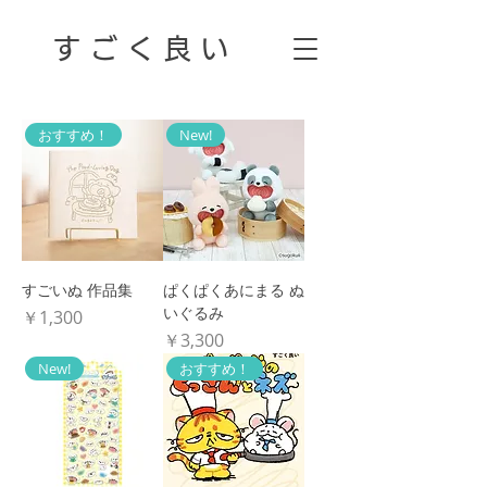
す ご く 良 い
おすすめ！
New!
すごいぬ 作品集
ぱくぱくあにまる ぬ
いぐるみ
価格
￥1,300
価格
￥3,300
New!
おすすめ！