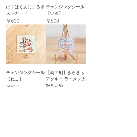
ぱくぱくあにまるポ
チェンジングシール
ストカード
【いぬ】
価格
価格
￥600
￥500
チェンジングシール
【両面刷】きらきら
【ねこ】
アクキー ラーメン大
好きいぬ
価格
￥500
価格
￥800