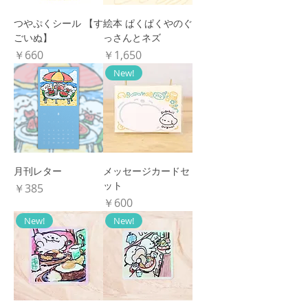
つやぷくシール 【す
絵本 ぱくぱくやのぐ
ごいぬ】
っさんとネズ
価格
価格
￥660
￥1,650
New!
月刊レター
メッセージカードセ
ット
価格
￥385
価格
￥600
New!
New!