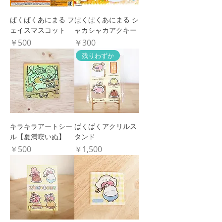
ぱくぱくあにまる フ
ぱくぱくあにまる シ
ェイスマスコット
ャカシャカアクキー
価格
価格
￥500
￥300
残りわずか
キラキラアートシー
ぱくぱくアクリルス
ル【夏満喫いぬ】
タンド
価格
価格
￥500
￥1,500